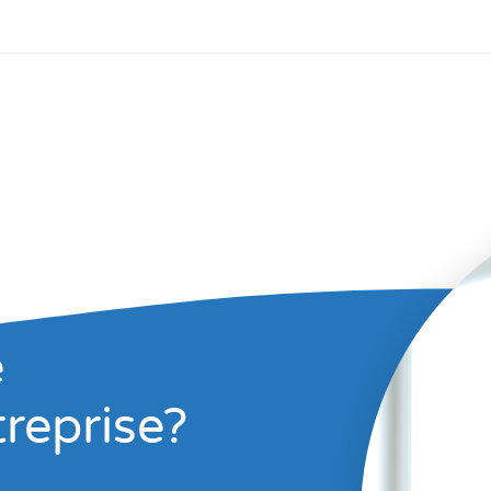
e
treprise?