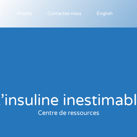
s
Projets
Contactez-nous
English
’insuline inestimab
Centre de ressources