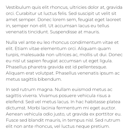
Vestibulum quis elit rhoncus, ultricies dolor at, gravida
orci. Curabitur ut luctus felis. Sed suscipit ut velit sit
amet semper. Donec lorem sem, feugiat eget laoreet
in, semper non elit. Ut accumsan lacus eu tellus
venenatis tincidunt. Suspendisse at mauris.
Nulla vel ante eu leo rhoncus condimentum vitae et
elit. Etiam vitae elementum orci. Aliquam quam
turpis, malesuada non ultrices ac, mollis ut dui. Donec
eu nisl ut sapien feugiat accumsan ut eget ligula.
Phasellus pharetra gravida est id pellentesque.
Aliquam erat volutpat. Phasellus venenatis ipsum ac
metus sagittis bibendum.
In sed rutrum magna. Nullam euismod metus ac
sagittis viverra. Vivamus posuere vehicula risus a
eleifend. Sed vel metus lacus. In hac habitasse platea
dictumst. Morbi lacinia fermentum mi eget auctor.
Aenean vehicula odio justo, ut gravida ex porttitor eu.
Fusce sed blandit mauris, in tempus nisl. Sed rutrum
elit non ante rhoncus, vel luctus neque pretium.